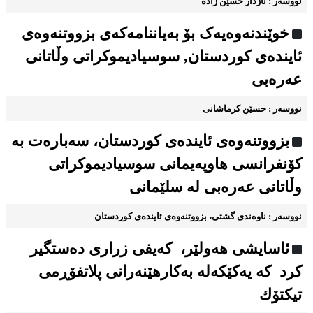
نووسه‌ر : نازدار حسێن زاده
خوێندنه‌وه‌یه‌ک بۆ به‌یاننامه‌که‌ی بزووتنه‌وه‌ی
ئاینده‌ی کوردستان, سوسیادیموكراتی وڵاتانی
عەرەبی
نووسه‌ر : حسێن کرماشانی
بزووتنه‌وه‌ی ئاینده‌ی کوردستان، سه‌باره‌ت به
كۆنفرانسی هاوپەیمانی سوسیادیموكراتی
وڵاتانی عەرەبی له سلێمانی
نووسه‌ر : ناوه‌ندی گشتی، بزووتنه‌وه‌ی ئاینده‌ی کوردستان
ئاسایشی هه‌ولێر، كه‌یفی زراری دەستگیر
کرد کە یه‌كێكەله‌ به‌كارهێنه‌رانی پلاتفۆڕمی
تیكتۆك