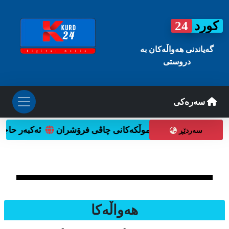
کورد
24
گه‌یاندنی هه‌واڵه‌کان به
دروستی
سه‌ره‌کی
وتنەوەی ئایندەدا
موڵکەکانی چاڤی فرۆشران
ئەکبەر حاجی 
سه‌ردێڕ
هه‌واڵه‌کا