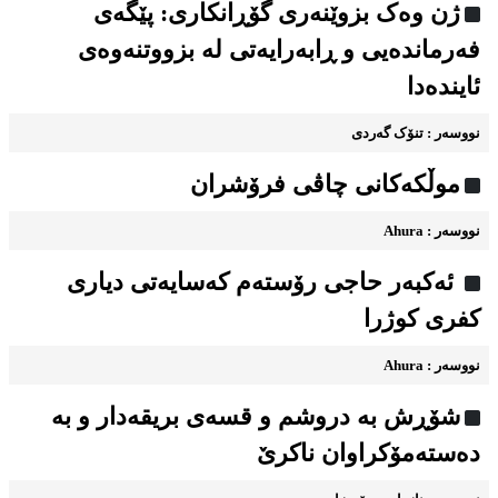
ژن وەک بزوێنەری گۆڕانکاری: پێگەی
فەرماندەیی و ڕابەرایەتی لە بزووتنەوەی
ئایندەدا
نووسه‌ر : تنۆک گەردی
موڵکەکانی چاڤی فرۆشران
نووسه‌ر : Ahura
ئەکبەر حاجی رۆستەم کەسایەتی دیاری
کفری کوژرا
نووسه‌ر : Ahura
شۆڕش به دروشم و قسه‌ی بریقه‌دار و به
ده‌سته‌مۆکراوان ناکرێ