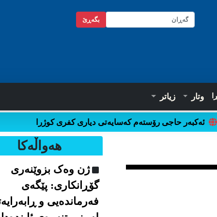
بگه‌ڕێ
ا
وتار
زیاتر
ئەکبەر حاجی رۆستەم کەسایەتی دیاری کفری کوژرا
هه‌واڵه‌کا
ژن وەک بزوێنەری
گۆڕانکاری: پێگەی
فەرماندەیی و ڕابەرایە