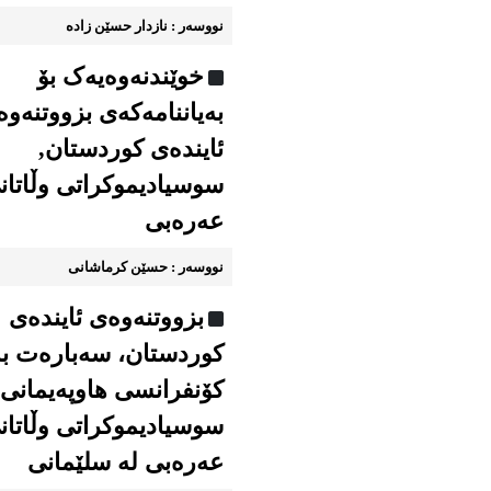
نووسه‌ر : نازدار حسێن زاده
خوێندنه‌وه‌یه‌ک بۆ
به‌یاننامه‌که‌ی بزووتنه‌وه
ئاینده‌ی کوردستان,
سوسیادیموكراتی وڵاتان
عەرەبی
نووسه‌ر : حسێن کرماشانی
بزووتنه‌وه‌ی ئاینده‌ی
کوردستان، سه‌باره‌ت ب
كۆنفرانسی هاوپەیمانی
سوسیادیموكراتی وڵاتان
عەرەبی له سلێمانی