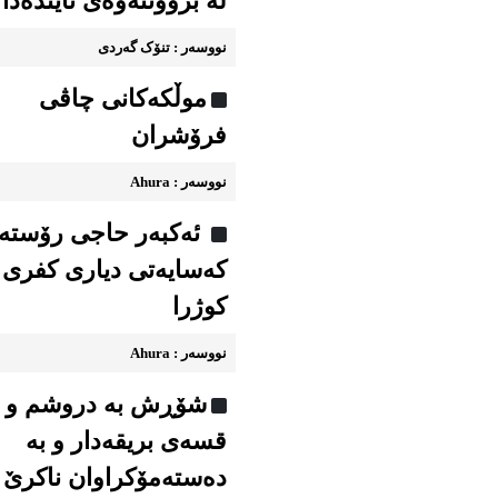
لە بزووتنەوەی ئایندەدا
نووسه‌ر : تنۆک گەردی
موڵکەکانی چاڤی
فرۆشران
نووسه‌ر : Ahura
ئەکبەر حاجی رۆستە
کەسایەتی دیاری کفری
کوژرا
نووسه‌ر : Ahura
شۆڕش به دروشم و
قسه‌ی بریقه‌دار و به
ده‌سته‌مۆکراوان ناکرێ