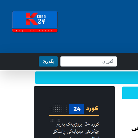
بگه‌ڕێ
تی